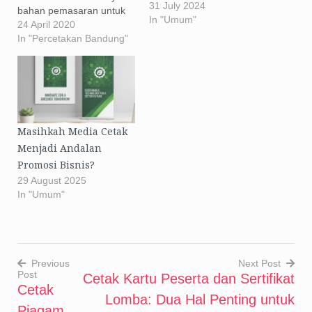
31 July 2024
bahan pemasaran untuk
In "Umum"
beragam bisnis, UKM,
24 April 2020
usaha kecil dan
In "Percetakan Bandung"
menengah. Jika Anda
adalah pemilik usaha,
harus Anda ketahui bahwa
materi dan ide-ide untuk
pasar bisnis yang baik
sangat penting dalam
Masihkah Media Cetak
membangun merek Anda
Menjadi Andalan
dan menyampaikan pesan
Promosi Bisnis?
Anda kepada…
29 August 2025
In "Umum"
Previous
Next Post
Post
Cetak Kartu Peserta dan Sertifikat
Post
Cetak
Lomba: Dua Hal Penting untuk
Piagam