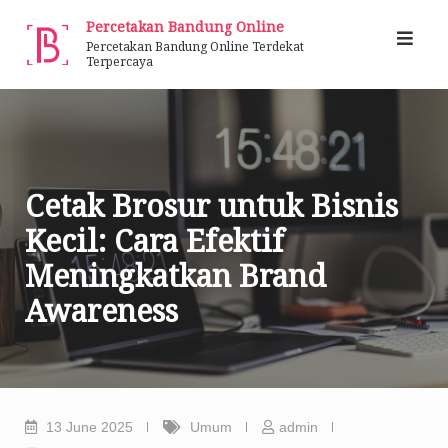
Skip
Percetakan Bandung Online
to
Percetakan Bandung Online Terdekat
Terpercaya
content
Cetak Brosur untuk Bisnis
Kecil: Cara Efektif
Meningkatkan Brand
Awareness
13 June 2025
Umum
admin