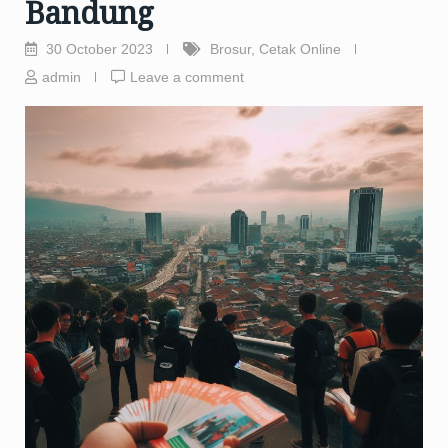
Bandung
30 October 2023
Brosur
,
Cetak Online
admin
Leave a comment