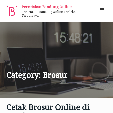
Skip
Percetakan Bandung Online
to
Percetakan Bandung Online Terdekat
Terpercaya
content
Category:
Brosur
Cetak Brosur Online di