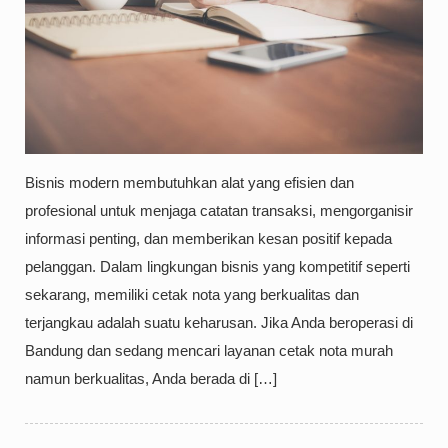
Bisnis modern membutuhkan alat yang efisien dan
profesional untuk menjaga catatan transaksi, mengorganisir
informasi penting, dan memberikan kesan positif kepada
pelanggan. Dalam lingkungan bisnis yang kompetitif seperti
sekarang, memiliki cetak nota yang berkualitas dan
terjangkau adalah suatu keharusan. Jika Anda beroperasi di
Bandung dan sedang mencari layanan cetak nota murah
namun berkualitas, Anda berada di […]