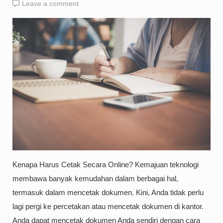
Leave a comment
Kenapa Harus Cetak Secara Online? Kemajuan teknologi
membawa banyak kemudahan dalam berbagai hal,
termasuk dalam mencetak dokumen. Kini, Anda tidak perlu
lagi pergi ke percetakan atau mencetak dokumen di kantor.
Anda dapat mencetak dokumen Anda sendiri dengan cara