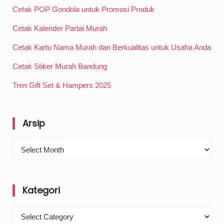
Cetak POP Gondola untuk Promosi Produk
Cetak Kalender Partai Murah
Cetak Kartu Nama Murah dan Berkualitas untuk Usaha Anda
Cetak Stiker Murah Bandung
Tren Gift Set & Hampers 2025
Arsip
Arsip
Kategori
Kategori