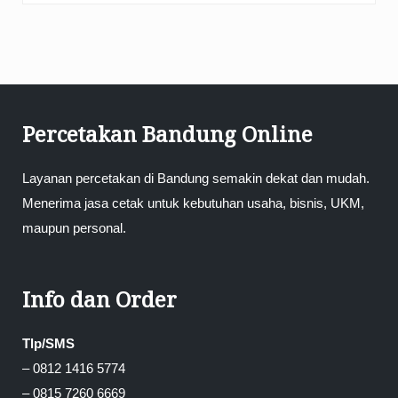
Percetakan Bandung Online
Layanan percetakan di Bandung semakin dekat dan mudah.
Menerima jasa cetak untuk kebutuhan usaha, bisnis, UKM,
maupun personal.
Info dan Order
Tlp/SMS
– 0812 1416 5774
– 0815 7260 6669