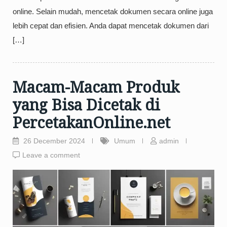
online. Selain mudah, mencetak dokumen secara online juga
lebih cepat dan efisien. Anda dapat mencetak dokumen dari
[…]
Macam-Macam Produk
yang Bisa Dicetak di
PercetakanOnline.net
26 December 2024
Umum
admin
Leave a comment