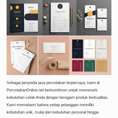
Sebagai penyedia jasa percetakan terpercaya, kami di
PercetakanOnline.net berkomitmen untuk memenuhi
kebutuhan cetak Anda dengan beragam produk berkualitas.
Kami memahami bahwa setiap pelanggan memiliki
kebutuhan unik, mulai dari kebutuhan personal hingga