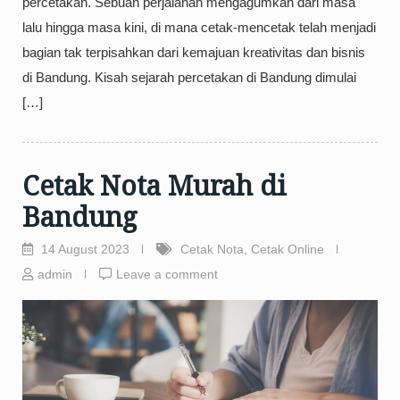
percetakan. Sebuah perjalanan mengagumkan dari masa
lalu hingga masa kini, di mana cetak-mencetak telah menjadi
bagian tak terpisahkan dari kemajuan kreativitas dan bisnis
di Bandung. Kisah sejarah percetakan di Bandung dimulai
[…]
Cetak Nota Murah di
Bandung
14 August 2023
Cetak Nota
,
Cetak Online
admin
Leave a comment