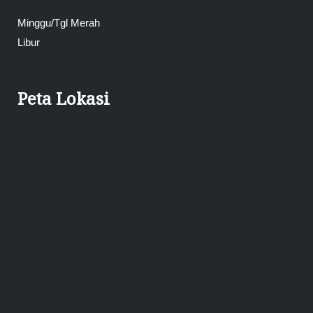
Minggu/Tgl Merah
Libur
Peta Lokasi