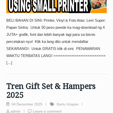
BELI BAHAN DI SINI: Printer, Vinyl & Foto Atas: Lem Super:
Papan Sintra: ️ Untuk 50 peso pwede ka mag-download ng 4
JUTA+ grafik, font dan lebih banyak lagi para sa bisnis
percetakan nyo! ️ Klik ka lang dito untuk mendaftar
SEKARANG!: ️ Untuk GRATIS klik di sini: ️ PENAWARAN
WAKTU TERBATAS LANG! ======================= ️
[…]
Tren Gift Set & Hampers
2025
04 December 2025
Kartu Ucapan
admin
Leave a comment