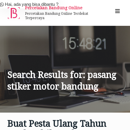
Skip
Hai, ada yang bisa dibantu ?
Percetakan Bandung Online
to
Percetakan Bandung Online Terdekat
Terpercaya
content
Search Results for:
pasang
stiker motor bandung
Buat Pesta Ulang Tahun