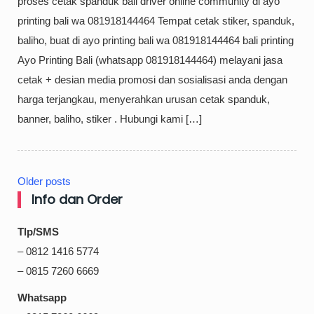
proses cetak spanduk bali driver online community di ayo
printing bali wa 081918144464 Tempat cetak stiker, spanduk,
baliho, buat di ayo printing bali wa 081918144464 bali printing
Ayo Printing Bali (whatsapp 081918144464) melayani jasa
cetak + desian media promosi dan sosialisasi anda dengan
harga terjangkau, menyerahkan urusan cetak spanduk,
banner, baliho, stiker . Hubungi kami […]
Older posts
Posts
Info dan Order
navigation
Tlp/SMS
– 0812 1416 5774
– 0815 7260 6669
Whatsapp