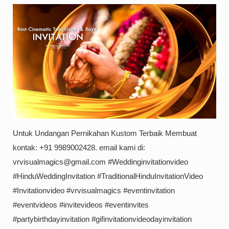
Untuk Undangan Pernikahan Kustom Terbaik Membuat
kontak: +91 9989002428. email kami di:
vrvisualmagics@gmail.com #Weddinginvitationvideo
#HinduWeddingInvitation #TraditionalHinduInvitationVideo
#Invitationvideo #vrvisualmagics #eventinvitation
#eventvideos #invitevideos #eventinvites
#partybirthdayinvitation #gifinvitationvideodayinvitation