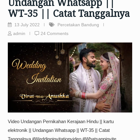
Undangan Whatsapp ||
WT-35 || Catat Tanggalnya
13 July 2022
Percetakan Bandung
admin
24 Comments
Video Undangan Pernikahan Kerajaan Hindu || kartu
elektronik || Undangan Whatsapp || WT-35 || Catat
Tanggalnya #Weddinginvitationvideo #Whatsappinvite