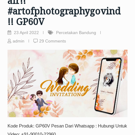
air!!
#artofphotographygovind
!! GP60V
23 April 2022
Percetakan Bandung
admin
29 Comments
️Kode Produk: GP60V Pesan Dari Whatsapp : Hubungi Untuk
Video: +91-90010-22960