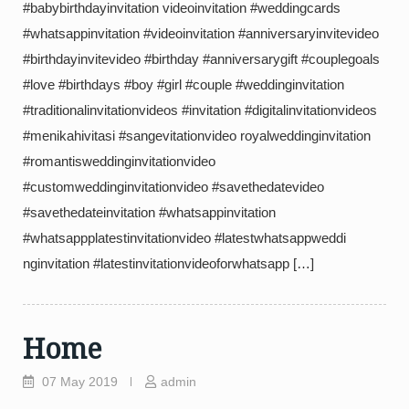
#babybirthdayinvitation videoinvitation #weddingcards
#whatsappinvitation #videoinvitation #anniversaryinvitevideo
#birthdayinvitevideo #birthday #anniversarygift #couplegoals
#love #birthdays #boy #girl #couple #weddinginvitation
#traditionalinvitationvideos #invitation #digitalinvitationvideos
#menikahivitasi #sangevitationvideo royalweddinginvitation
#romantisweddinginvitationvideo
#customweddinginvitationvideo #savethedatevideo
#savethedateinvitation #whatsappinvitation
#whatsappplatestinvitationvideo #latestwhatsappweddi
nginvitation #latestinvitationvideoforwhatsapp […]
Home
07 May 2019
admin