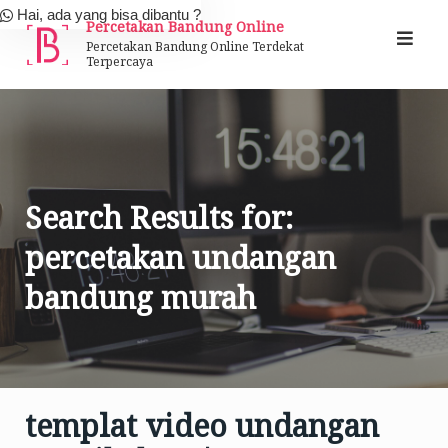
Skip
Hai, ada yang bisa dibantu ?
Percetakan Bandung Online
to
Percetakan Bandung Online Terdekat
Terpercaya
content
Search Results for:
percetakan undangan
bandung murah
templat video undangan