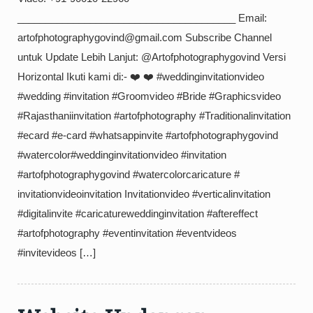
_______________________________________ Email:
artofphotographygovind@gmail.com Subscribe Channel
untuk Update Lebih Lanjut: @Artofphotographygovind Versi
Horizontal Ikuti kami di:- ❤️ ❤️ #weddinginvitationvideo
#wedding #invitation #Groomvideo #Bride #Graphicsvideo
#Rajasthaniinvitation #artofphotography #Traditionalinvitation
#ecard #e-card #whatsappinvite #artofphotographygovind
#watercolor#weddinginvitationvideo #invitation
#artofphotographygovind #watercolorcaricature #​
invitationvideoinvitation Invitationvideo​​ #verticalinvitation
#digitalinvite #caricatureweddinginvitation #aftereffect
#artofphotography​​​​ #eventinvitation​​​ #eventvideos​​​
#invitevideos​​​ […]