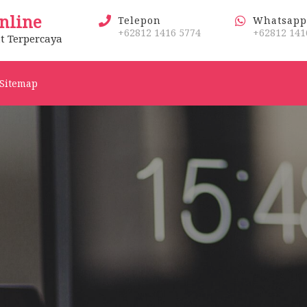
nline
Telepon
Whatsapp
+62812 1416 5774
+62812 141
t Terpercaya
Sitemap