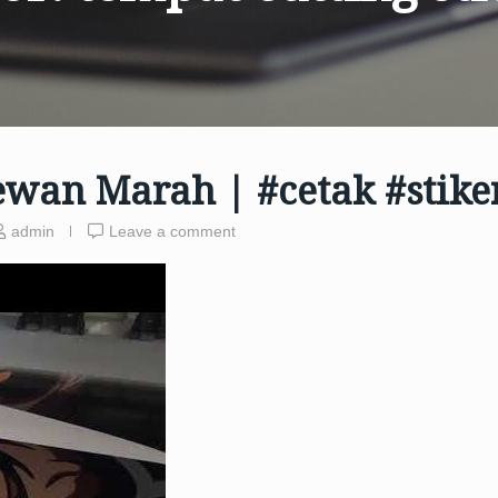
ewan Marah | #cetak #stike
admin
Leave a comment