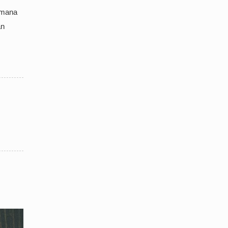
g mana
an