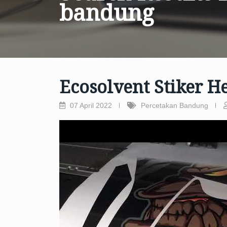
bandung
Ecosolvent Stiker H
07 April 2022
Percetakan Bandung