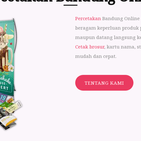
Percetakan
Bandung Online 
beragam keperluan produk p
maupun datang langsung ke
Cetak brosur
, kartu nama, s
mudah dan cepat.
TENTANG KAMI