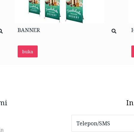
BANNER
buka
mi
In
Telepon/SMS
in