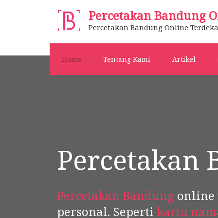
Skip
Percetakan Bandung O
to
Percetakan Bandung Online Terdeka
content
Home
Tentang Kami
Artikel
Percetakan 
Percetakan Bandung
online 
personal. Seperti
kartu nam