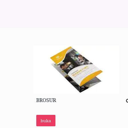
BROSUR
buka