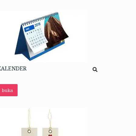
KALENDER
buka