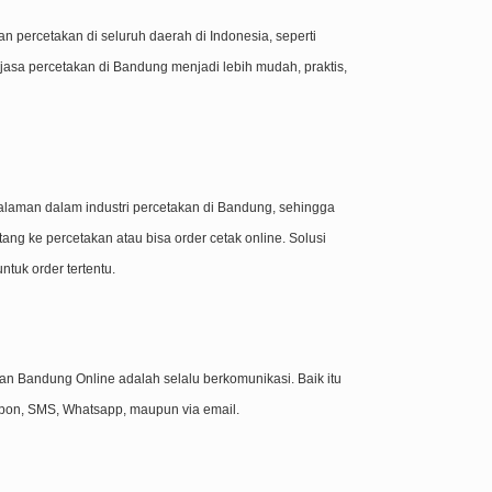
n percetakan di seluruh daerah di Indonesia, seperti
jasa percetakan di Bandung menjadi lebih mudah, praktis,
galaman dalam industri percetakan di Bandung, sehingga
g ke percetakan atau bisa order cetak online. Solusi
tuk order tertentu.
n Bandung Online adalah selalu berkomunikasi. Baik itu
lepon, SMS, Whatsapp, maupun via email.