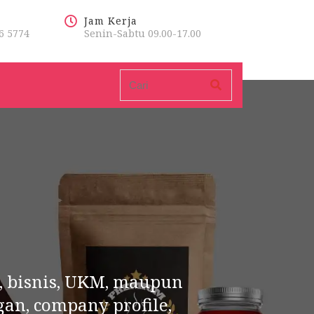
Jam Kerja
6 5774
Senin-Sabtu 09.00-17.00
, bisnis, UKM, maupun
gan, company profile,