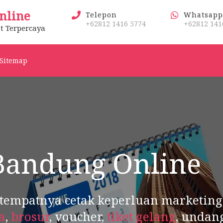
nline
Telepon
Whatsapp
+62812 1416 5774
+62812 141
t Terpercaya
Sitemap
Bandung Online
tempatnya cetak keperluan marketing
a
,
brosur
, voucher,
tiket gelang
, undan