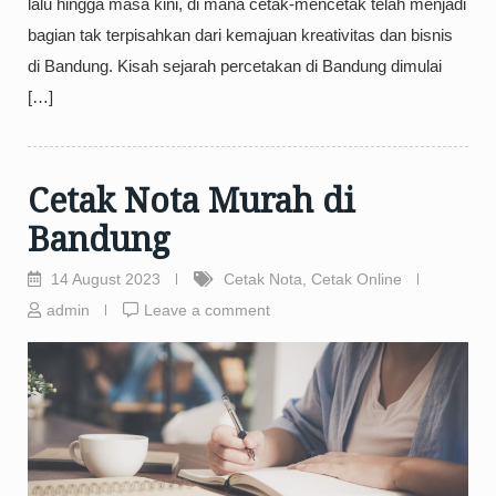
lalu hingga masa kini, di mana cetak-mencetak telah menjadi
bagian tak terpisahkan dari kemajuan kreativitas dan bisnis
di Bandung. Kisah sejarah percetakan di Bandung dimulai
[…]
Cetak Nota Murah di
Bandung
14 August 2023
Cetak Nota
,
Cetak Online
admin
Leave a comment