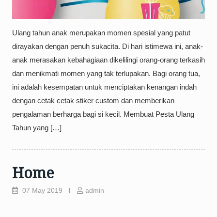
Ulang tahun anak merupakan momen spesial yang patut
dirayakan dengan penuh sukacita. Di hari istimewa ini, anak-
anak merasakan kebahagiaan dikelilingi orang-orang terkasih
dan menikmati momen yang tak terlupakan. Bagi orang tua,
ini adalah kesempatan untuk menciptakan kenangan indah
dengan cetak cetak stiker custom dan memberikan
pengalaman berharga bagi si kecil. Membuat Pesta Ulang
Tahun yang […]
Home
07 May 2019
admin