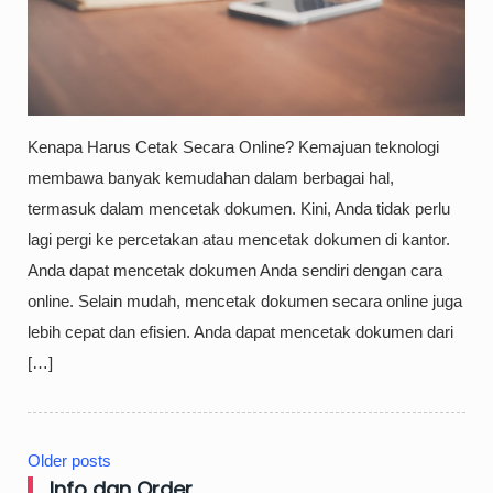
Kenapa Harus Cetak Secara Online? Kemajuan teknologi
membawa banyak kemudahan dalam berbagai hal,
termasuk dalam mencetak dokumen. Kini, Anda tidak perlu
lagi pergi ke percetakan atau mencetak dokumen di kantor.
Anda dapat mencetak dokumen Anda sendiri dengan cara
online. Selain mudah, mencetak dokumen secara online juga
lebih cepat dan efisien. Anda dapat mencetak dokumen dari
[…]
Older posts
Info dan Order