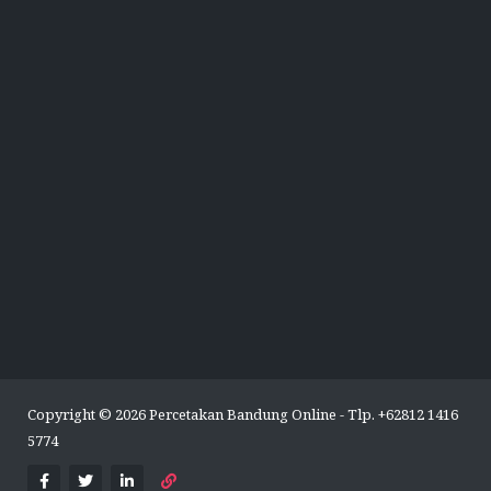
Copyright © 2026 Percetakan Bandung Online - Tlp. +62812 1416
5774