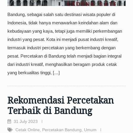
Bandung, sebagai salah satu destinasi wisata populer di
Indonesia, tidak hanya menawarkan keindahan alam dan
kebudayaan yang kaya, tetapi juga memiliki perkembangan
industri yang pesat. Kota ini menjadi pusat industri kreatif,
termasuk industri percetakan yang berkembang dengan
pesat. Percetakan di Bandung telah menjadi bagian integral
dari industri kreatif, menghasilkan beragam produk cetak
yang berkualitas tinggi, […]
Rekomendasi Percetakan
Terbaik di Bandung
31 July 2023
Cetak Online
,
Percetakan Bandung
,
Umum