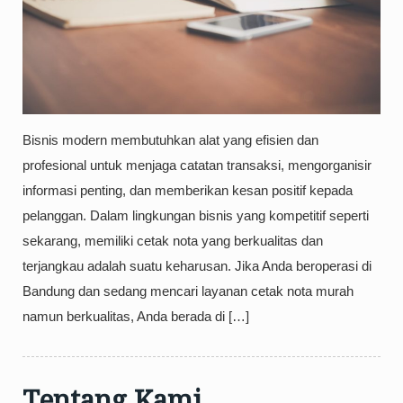
Bisnis modern membutuhkan alat yang efisien dan
profesional untuk menjaga catatan transaksi, mengorganisir
informasi penting, dan memberikan kesan positif kepada
pelanggan. Dalam lingkungan bisnis yang kompetitif seperti
sekarang, memiliki cetak nota yang berkualitas dan
terjangkau adalah suatu keharusan. Jika Anda beroperasi di
Bandung dan sedang mencari layanan cetak nota murah
namun berkualitas, Anda berada di […]
Tentang Kami