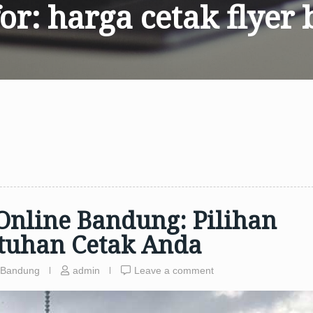
for:
harga cetak flyer
Online Bandung: Pilihan
tuhan Cetak Anda
 Bandung
admin
Leave a comment