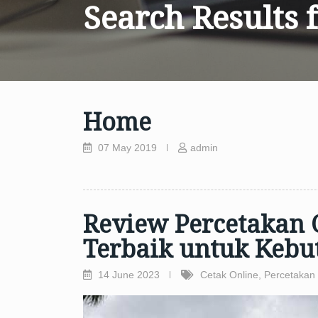
Search Results 
Home
07 May 2019
admin
Review Percetakan 
Terbaik untuk Kebu
14 June 2023
Cetak Online
,
Percetakan