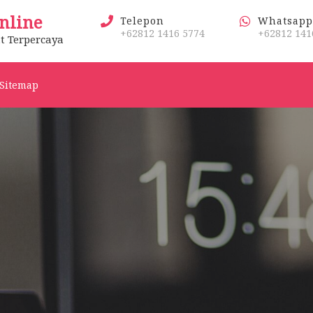
nline
Telepon
Whatsapp
+62812 1416 5774
+62812 141
t Terpercaya
Sitemap