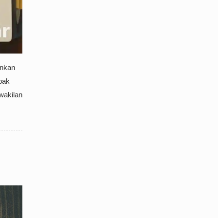
ankan
pak
wakilan