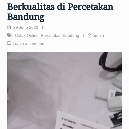
Berkualitas di Percetakan
Bandung
29 June 2023
Cetak Online
,
Percetakan Bandung
admin
Leave a comment