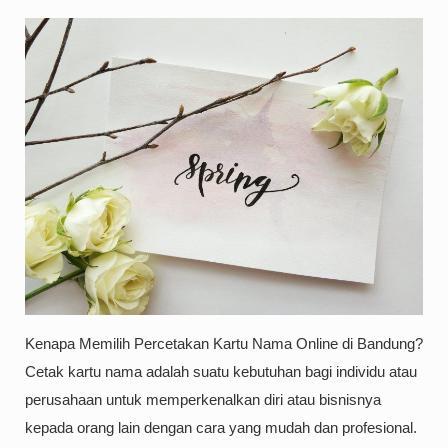
Kenapa Memilih Percetakan Kartu Nama Online di Bandung?
Cetak kartu nama adalah suatu kebutuhan bagi individu atau
perusahaan untuk memperkenalkan diri atau bisnisnya
kepada orang lain dengan cara yang mudah dan profesional.