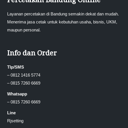
Layanan percetakan di Bandung semakin dekat dan mudah.
Menerima jasa cetak untuk kebutuhan usaha, bisnis, UKM,
maupun personal.
Info dan Order
Tlp/SMS
– 0812 1416 5774
– 0815 7260 6669
Whatsapp
– 0815 7260 6669
Line
Rjsetting