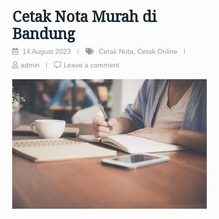
Cetak Nota Murah di
Bandung
14 August 2023
Cetak Nota
,
Cetak Online
admin
Leave a comment