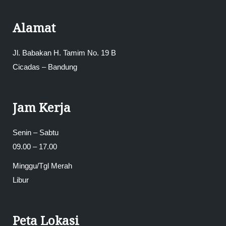
Alamat
Jl. Babakan H. Tamim No. 19 B
Cicadas – Bandung
Jam Kerja
Senin – Sabtu
09.00 – 17.00
Minggu/Tgl Merah
Libur
Peta Lokasi