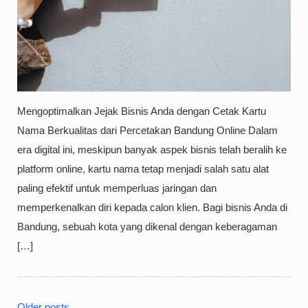
Mengoptimalkan Jejak Bisnis Anda dengan Cetak Kartu
Nama Berkualitas dari Percetakan Bandung Online Dalam
era digital ini, meskipun banyak aspek bisnis telah beralih ke
platform online, kartu nama tetap menjadi salah satu alat
paling efektif untuk memperluas jaringan dan
memperkenalkan diri kepada calon klien. Bagi bisnis Anda di
Bandung, sebuah kota yang dikenal dengan keberagaman
[…]
Older posts