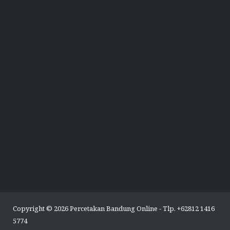
Copyright © 2026 Percetakan Bandung Online - Tlp. +62812 1416
5774