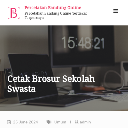
Skip
Percetakan Bandung Online
to
Percetakan Bandung Online Terdekat
Terpercaya
content
Cetak Brosur Sekolah
Swasta
25 June 2024
Umum
admin