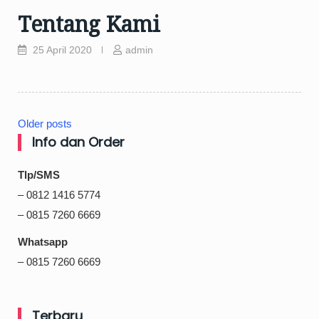
Tentang Kami
25 April 2020
admin
Older posts
Posts
Info dan Order
navigation
Tlp/SMS
– 0812 1416 5774
– 0815 7260 6669
Whatsapp
– 0815 7260 6669
Terbaru