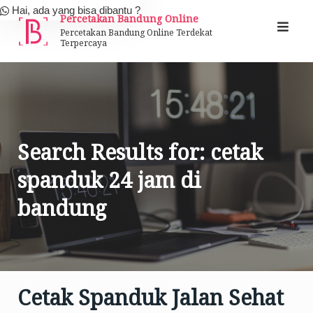
Skip
Hai, ada yang bisa dibantu ?
Percetakan Bandung Online
to
Percetakan Bandung Online Terdekat
Terpercaya
content
Search Results for:
cetak
spanduk 24 jam di
bandung
Cetak Spanduk Jalan Sehat