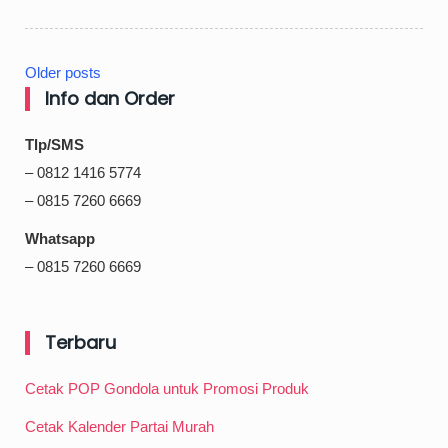
Older posts
Posts
Info dan Order
navigation
Tlp/SMS
– 0812 1416 5774
– 0815 7260 6669
Whatsapp
– 0815 7260 6669
Terbaru
Cetak POP Gondola untuk Promosi Produk
Cetak Kalender Partai Murah