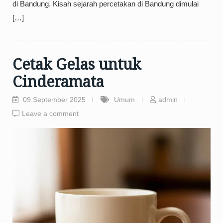
di Bandung. Kisah sejarah percetakan di Bandung dimulai
[…]
Cetak Gelas untuk
Cinderamata
09 September 2025
Umum
admin
Leave a comment