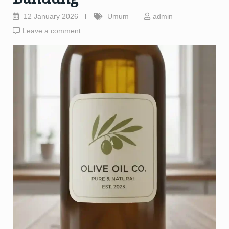
12 January 2026
Umum
admin
Leave a comment