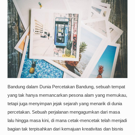
Bandung dalam Dunia Percetakan Bandung, sebuah tempat
yang tak hanya memancarkan pesona alam yang memukau,
tetapi juga menyimpan jejak sejarah yang menarik di dunia
percetakan. Sebuah perjalanan mengagumkan dari masa
lalu hingga masa kini, di mana cetak-mencetak telah menjadi
bagian tak terpisahkan dari kemajuan kreativitas dan bisnis