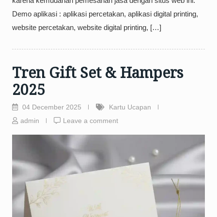
karena kemudahan pemesanan jasa dengan situs web ini.
Demo aplikasi : aplikasi percetakan, aplikasi digital printing,
website percetakan, website digital printing, […]
Tren Gift Set & Hampers
2025
04 December 2025
Kartu Ucapan
admin
Leave a comment