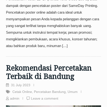
dampak dengan pencetakan poster dari SameDay Printing.
Pencetakan poster online adalah cara ideal untuk
menyampaikan pesan Anda kepada pelanggan dengan cara
yang sangat terlihat tanpa menghabiskan banyak uang.
Sempurna untuk instruksi tempat kerja; pesan promosi;
mengiklankan pembukaan, acara khusus, konser tahunan;
atau bahkan produk baru, minuman […]
Rekomendasi Percetakan
Terbaik di Bandung
31 July 2023
Cetak Online
,
Percetakan Bandung
,
Umum
admin
Leave a comment