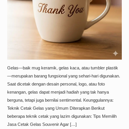
Gelas—baik mug keramik, gelas kaca, atau tumbler plastik
—merupakan barang fungsional yang sehari-hari digunakan.
Saat dicetak dengan desain personal, logo, atau foto
kenangan, gelas dapat menjadi hadiah yang tak hanya
berguna, tetapi juga bernilai sentimental. Keunggulannya:
Teknik Cetak Gelas yang Umum Diterapkan Berikut
beberapa teknik cetak yang lazim digunakan: Tips Memilih
Jasa Cetak Gelas Souvenir Agar […]