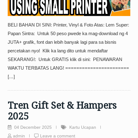
BELI BAHAN DI SINI: Printer, Vinyl & Foto Atas: Lem Super:
Papan Sintra: ️ Untuk 50 peso pwede ka mag-download ng 4
JUTA+ grafik, font dan lebih banyak lagi para sa bisnis
percetakan nyo! ️ Klik ka lang dito untuk mendaftar
SEKARANG!: ️ Untuk GRATIS klik di sini: ️ PENAWARAN
WAKTU TERBATAS LANG! ======================= ️
[…]
Tren Gift Set & Hampers
2025
04 December 2025
Kartu Ucapan
admin
Leave a comment