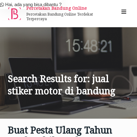
Skip
Hai, ada yang bisa dibantu ?
Percetakan Bandung Online
to
Percetakan Bandung Online Terdekat
Terpercaya
content
Search Results for:
jual
stiker motor di bandung
Buat Pesta Ulang Tahun