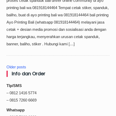
proses cetak spanduk bali driver online community di ayo
printing bali wa 081918144464 Tempat cetak stiker, spanduk,
baliho, buat di ayo printing bali wa 081918144464 bali printing
Ayo Printing Bali (whatsapp 081918144464) melayani jasa
cetak + desian media promosi dan sosialisasi anda dengan
harga terjangkau, menyerahkan urusan cetak spanduk,
banner, baliho, stiker . Hubungi kami […]
Older posts
Posts
Info dan Order
navigation
Tlp/SMS
– 0812 1416 5774
– 0815 7260 6669
Whatsapp