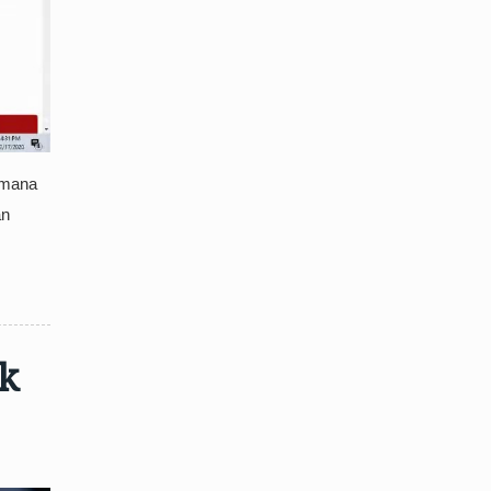
g mana
an
k