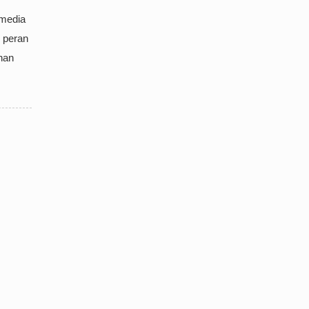
 media
i peran
nan