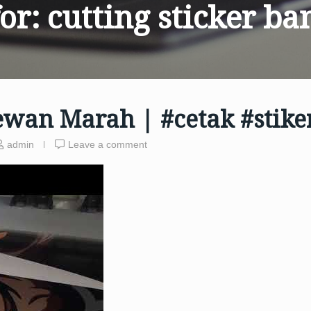
for:
cutting sticker 
ewan Marah | #cetak #stike
admin
Leave a comment