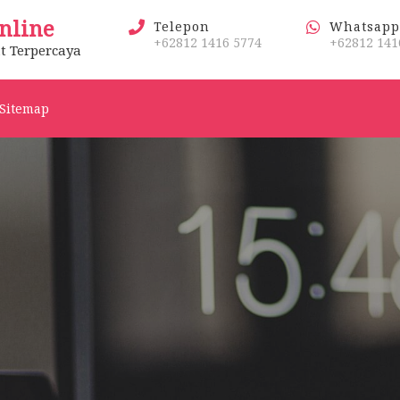
nline
Telepon
Whatsapp
+62812 1416 5774
+62812 141
t Terpercaya
Sitemap