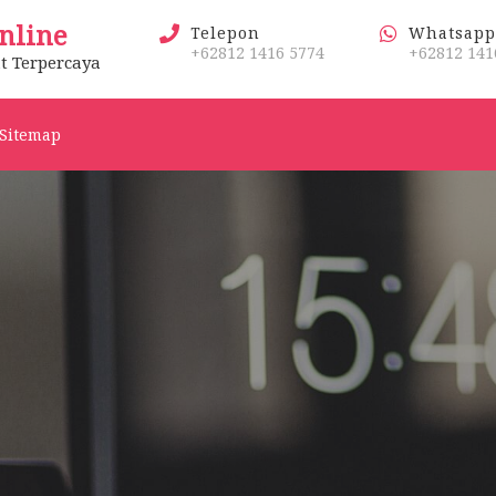
nline
Telepon
Whatsapp
+62812 1416 5774
+62812 141
t Terpercaya
Sitemap