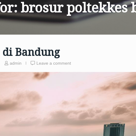
for:
brosur poltekkes
e di Bandung
admin
Leave a comment