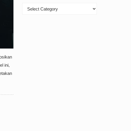
Kategori
osikan
l ini,
etakan