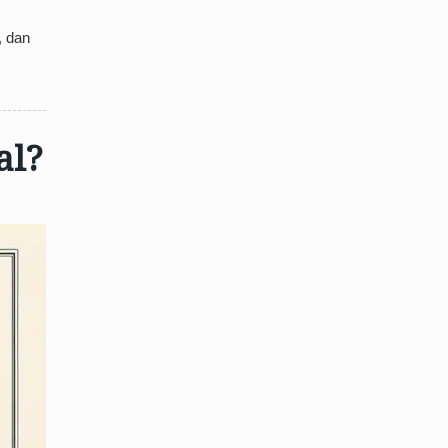
, dan
al?