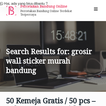
Skip
Hai, ada yang bisa dibantu ?
Percetakan Bandung Online
to
Percetakan Bandung Online Terdekat
Terpercaya
content
Search Results for:
grosir
wall sticker murah
bandung
50 Kemeja Gratis / 50 pcs –