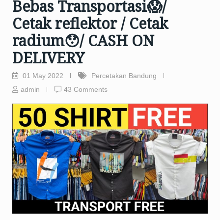
Bebas Transportasi😱/
Cetak reflektor / Cetak
radium😯/ CASH ON
DELIVERY
01 May 2022
Percetakan Bandung
admin
43 Comments