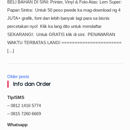
BELI BAHAN DI SINI: Printer, Vinyl & Foto Atas: Lem Super:
Papan Sintra: ️ Untuk 50 peso pwede ka mag-download ng 4
JUTA+ grafik, font dan lebih banyak lagi para sa bisnis
percetakan nyo! ️ Klik ka lang dito untuk mendaftar
SEKARANG!: ️ Untuk GRATIS klik di sini: ️ PENAWARAN
WAKTU TERBATAS LANG! ======================= ️
[…]
Older posts
Posts
Info dan Order
navigation
Tlp/SMS
– 0812 1416 5774
– 0815 7260 6669
Whatsapp