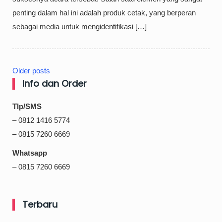
penting dalam hal ini adalah produk cetak, yang berperan
sebagai media untuk mengidentifikasi […]
Older posts
Posts
Info dan Order
navigation
Tlp/SMS
– 0812 1416 5774
– 0815 7260 6669
Whatsapp
– 0815 7260 6669
Terbaru