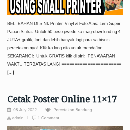
BELI BAHAN DI SINI: Printer, Vinyl & Foto Atas: Lem Super:
Papan Sintra: ️ Untuk 50 peso pwede ka mag-download ng 4
JUTA+ grafik, font dan lebih banyak lagi para sa bisnis
percetakan nyo! ️ Klik ka lang dito untuk mendaftar
SEKARANG!: ️ Untuk GRATIS klik di sini: ️ PENAWARAN
WAKTU TERBATAS LANG! ======================= ️
[…]
Cetak Poster Online 11×17
08 July 2022
Percetakan Bandung
admin
1 Comment