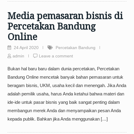
Media pemasaran bisnis di
Percetakan Bandung
Online
24 April 2020
Percetakan Bandung
admin
Leave a comment
Bukan hal baru baru dalam dunia percetakan, Percetakan
Bandung Online mencetak banyak bahan pemasaran untuk
beragam bisnis, UKM, usaha kecil dan menengah. Jika Anda
adalah pemilik usaha, harus Anda ketahui bahwa materi dan
ide-ide untuk pasar bisnis yang baik sangat penting dalam
membangun merek Anda dan menyampaikan pesan Anda
kepada publik. Bahkan jika Anda menggunakan […]