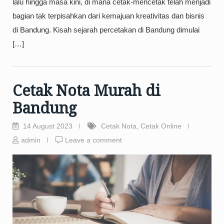
lalu hingga masa kini, di mana cetak-mencetak telah menjadi
bagian tak terpisahkan dari kemajuan kreativitas dan bisnis
di Bandung. Kisah sejarah percetakan di Bandung dimulai
[…]
Cetak Nota Murah di
Bandung
14 August 2023
Cetak Nota
,
Cetak Online
admin
Leave a comment