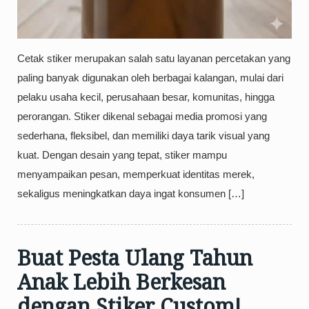
Cetak stiker merupakan salah satu layanan percetakan yang
paling banyak digunakan oleh berbagai kalangan, mulai dari
pelaku usaha kecil, perusahaan besar, komunitas, hingga
perorangan. Stiker dikenal sebagai media promosi yang
sederhana, fleksibel, dan memiliki daya tarik visual yang
kuat. Dengan desain yang tepat, stiker mampu
menyampaikan pesan, memperkuat identitas merek,
sekaligus meningkatkan daya ingat konsumen […]
Buat Pesta Ulang Tahun
Anak Lebih Berkesan
dengan Stiker Custom!