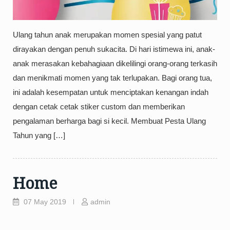
Ulang tahun anak merupakan momen spesial yang patut
dirayakan dengan penuh sukacita. Di hari istimewa ini, anak-
anak merasakan kebahagiaan dikelilingi orang-orang terkasih
dan menikmati momen yang tak terlupakan. Bagi orang tua,
ini adalah kesempatan untuk menciptakan kenangan indah
dengan cetak cetak stiker custom dan memberikan
pengalaman berharga bagi si kecil. Membuat Pesta Ulang
Tahun yang […]
Home
07 May 2019
admin