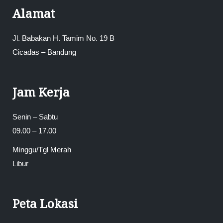
Alamat
Jl. Babakan H. Tamim No. 19 B
Cicadas – Bandung
Jam Kerja
Senin – Sabtu
09.00 – 17.00
Minggu/Tgl Merah
Libur
Peta Lokasi