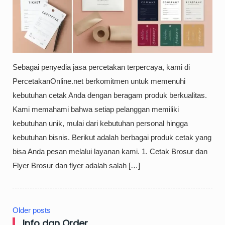
Sebagai penyedia jasa percetakan terpercaya, kami di
PercetakanOnline.net berkomitmen untuk memenuhi
kebutuhan cetak Anda dengan beragam produk berkualitas.
Kami memahami bahwa setiap pelanggan memiliki
kebutuhan unik, mulai dari kebutuhan personal hingga
kebutuhan bisnis. Berikut adalah berbagai produk cetak yang
bisa Anda pesan melalui layanan kami. 1. Cetak Brosur dan
Flyer Brosur dan flyer adalah salah […]
Older posts
Info dan Order