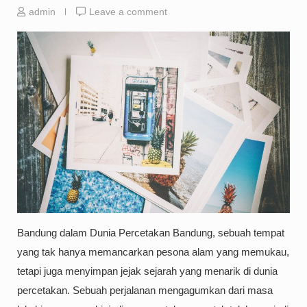
admin
Leave a comment
Bandung dalam Dunia Percetakan Bandung, sebuah tempat
yang tak hanya memancarkan pesona alam yang memukau,
tetapi juga menyimpan jejak sejarah yang menarik di dunia
percetakan. Sebuah perjalanan mengagumkan dari masa