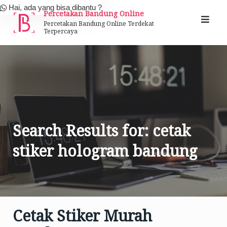
Skip
Hai, ada yang bisa dibantu ?
Percetakan Bandung Online
to
Percetakan Bandung Online Terdekat
Terpercaya
content
Search Results for:
cetak
stiker hologram bandung
Cetak Stiker Murah