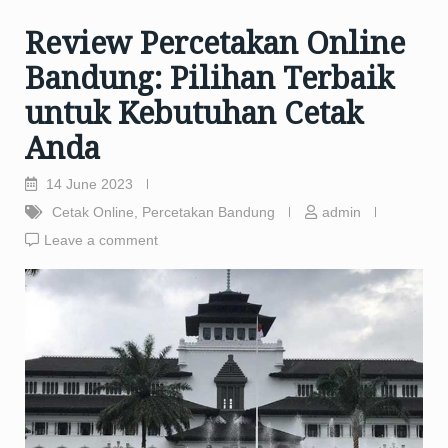
Review Percetakan Online
Bandung: Pilihan Terbaik
untuk Kebutuhan Cetak
Anda
14 June 2023
Cetak Online
,
Percetakan Bandung
admin
Leave a comment