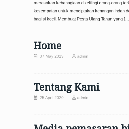
merasakan kebahagiaan dikelilingi orang-orang ter
kesempatan untuk menciptakan kenangan indah d
bagi si kecil. Membuat Pesta Ulang Tahun yang […
Home
07 May 2019
admin
Tentang Kami
25 April 2020
admin
Media pemasaran bi