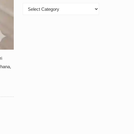
Kategori
ri
rhana,