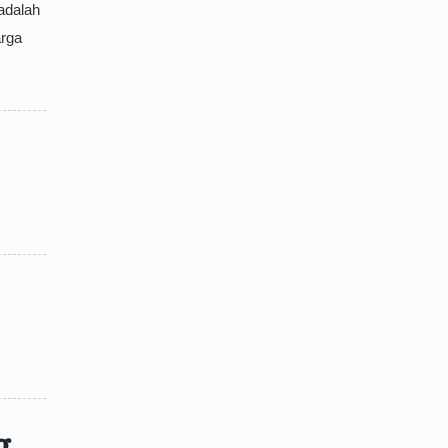
adalah
arga
g