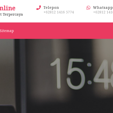
nline
Telepon
Whatsapp
+62812 1416 5774
+62812 141
t Terpercaya
Sitemap