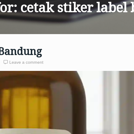
for:
cetak stiker labe
 Bandung
Leave a comment