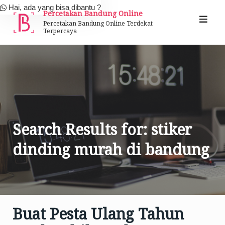
Skip
Hai, ada yang bisa dibantu ?
Percetakan Bandung Online
to
Percetakan Bandung Online Terdekat
Terpercaya
content
Search Results for:
stiker
dinding murah di bandung
Buat Pesta Ulang Tahun