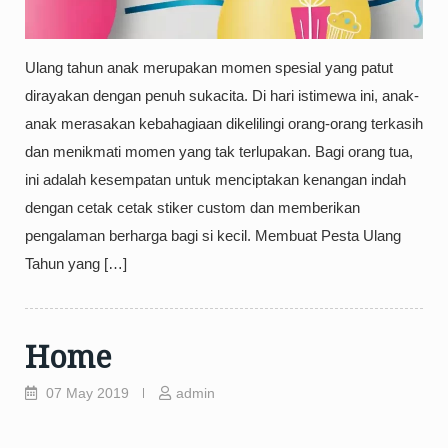
Ulang tahun anak merupakan momen spesial yang patut
dirayakan dengan penuh sukacita. Di hari istimewa ini, anak-
anak merasakan kebahagiaan dikelilingi orang-orang terkasih
dan menikmati momen yang tak terlupakan. Bagi orang tua,
ini adalah kesempatan untuk menciptakan kenangan indah
dengan cetak cetak stiker custom dan memberikan
pengalaman berharga bagi si kecil. Membuat Pesta Ulang
Tahun yang […]
Home
07 May 2019
admin