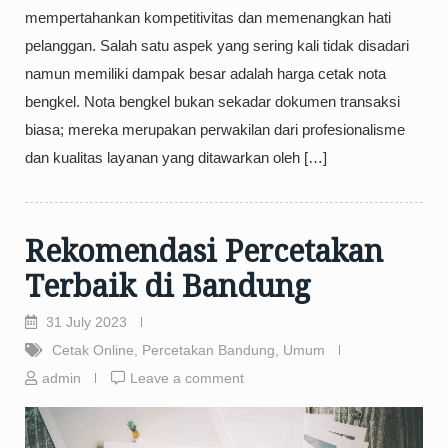
mempertahankan kompetitivitas dan memenangkan hati
pelanggan. Salah satu aspek yang sering kali tidak disadari
namun memiliki dampak besar adalah harga cetak nota
bengkel. Nota bengkel bukan sekadar dokumen transaksi
biasa; mereka merupakan perwakilan dari profesionalisme
dan kualitas layanan yang ditawarkan oleh […]
Rekomendasi Percetakan
Terbaik di Bandung
31 July 2023
Cetak Online
,
Percetakan Bandung
,
Umum
admin
Leave a comment