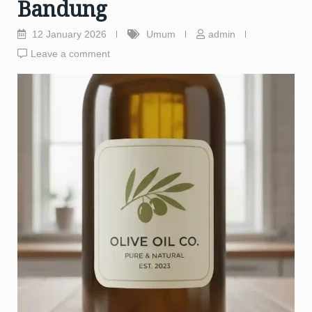
Bandung
12 January 2026
Umum
admin
Leave a comment