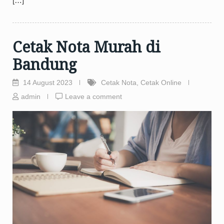
[…]
Cetak Nota Murah di
Bandung
14 August 2023
Cetak Nota
,
Cetak Online
admin
Leave a comment