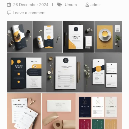
26 December 2024
Umum
admin
Leave a comment