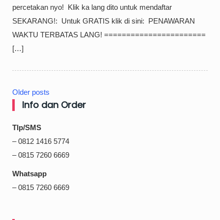
percetakan nyo! ️ Klik ka lang dito untuk mendaftar
SEKARANG!: ️ Untuk GRATIS klik di sini: ️ PENAWARAN
WAKTU TERBATAS LANG! ======================= ️
[…]
Older posts
Posts
Info dan Order
navigation
Tlp/SMS
– 0812 1416 5774
– 0815 7260 6669
Whatsapp
– 0815 7260 6669