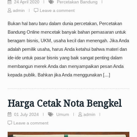
24 April 2020
Percetakan Bandung
admin
Leave a comment
Bukan hal baru baru dalam dunia percetakan, Percetakan
Bandung Online mencetak banyak bahan pemasaran untuk
beragam bisnis, UKM, usaha kecil dan menengah. Jika Anda
adalah pemilik usaha, harus Anda ketahui bahwa materi dan
ide-ide untuk pasar bisnis yang baik sangat penting dalam
membangun merek Anda dan menyampaikan pesan Anda
kepada publik. Bahkan jika Anda menggunakan […]
Harga Cetak Nota Bengkel
01 July 2024
Umum
admin
Leave a comment