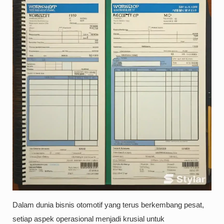
Dalam dunia bisnis otomotif yang terus berkembang pesat,
setiap aspek operasional menjadi krusial untuk