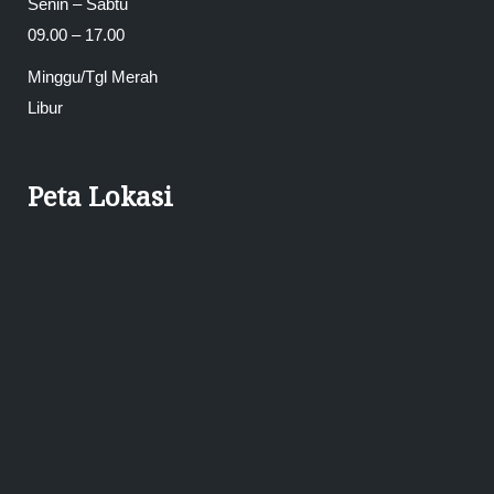
Senin – Sabtu
09.00 – 17.00
Minggu/Tgl Merah
Libur
Peta Lokasi