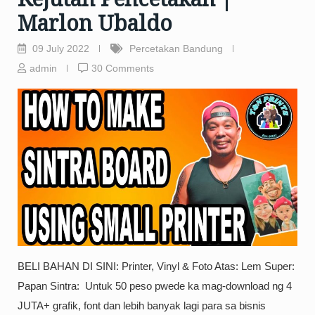
Marlon Ubaldo
09 July 2022
Percetakan Bandung
admin
30 Comments
BELI BAHAN DI SINI: Printer, Vinyl & Foto Atas: Lem Super:
Papan Sintra: ️ Untuk 50 peso pwede ka mag-download ng 4
JUTA+ grafik, font dan lebih banyak lagi para sa bisnis