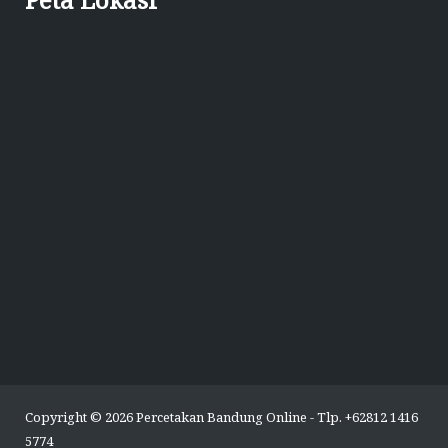
Copyright © 2026 Percetakan Bandung Online - Tlp. +62812 1416
5774