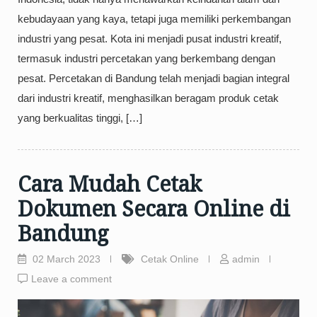
kebudayaan yang kaya, tetapi juga memiliki perkembangan
industri yang pesat. Kota ini menjadi pusat industri kreatif,
termasuk industri percetakan yang berkembang dengan
pesat. Percetakan di Bandung telah menjadi bagian integral
dari industri kreatif, menghasilkan beragam produk cetak
yang berkualitas tinggi, […]
Cara Mudah Cetak
Dokumen Secara Online di
Bandung
02 March 2023
Cetak Online
admin
Leave a comment