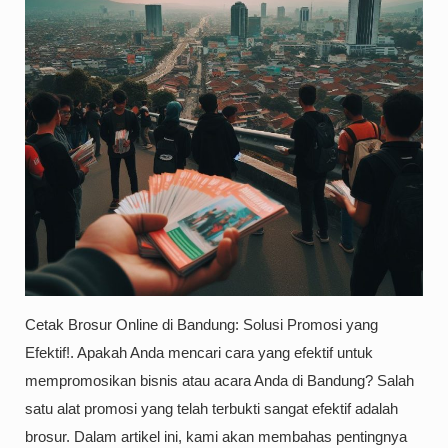
Cetak Brosur Online di Bandung: Solusi Promosi yang
Efektif!. Apakah Anda mencari cara yang efektif untuk
mempromosikan bisnis atau acara Anda di Bandung? Salah
satu alat promosi yang telah terbukti sangat efektif adalah
brosur. Dalam artikel ini, kami akan membahas pentingnya