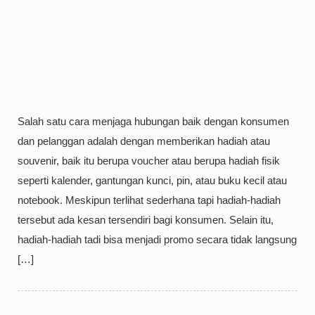
Salah satu cara menjaga hubungan baik dengan konsumen
dan pelanggan adalah dengan memberikan hadiah atau
souvenir, baik itu berupa voucher atau berupa hadiah fisik
seperti kalender, gantungan kunci, pin, atau buku kecil atau
notebook. Meskipun terlihat sederhana tapi hadiah-hadiah
tersebut ada kesan tersendiri bagi konsumen. Selain itu,
hadiah-hadiah tadi bisa menjadi promo secara tidak langsung
[…]