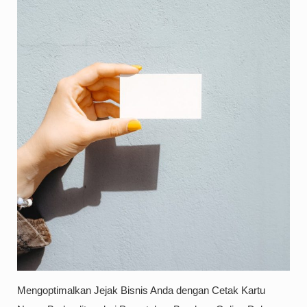
Mengoptimalkan Jejak Bisnis Anda dengan Cetak Kartu