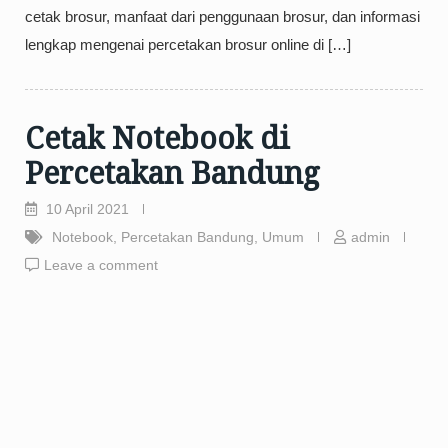
cetak brosur, manfaat dari penggunaan brosur, dan informasi
lengkap mengenai percetakan brosur online di […]
Cetak Notebook di
Percetakan Bandung
10 April 2021
Notebook
,
Percetakan Bandung
,
Umum
admin
Leave a comment