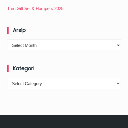
Tren Gift Set & Hampers 2025
Arsip
Arsip
Kategori
Kategori