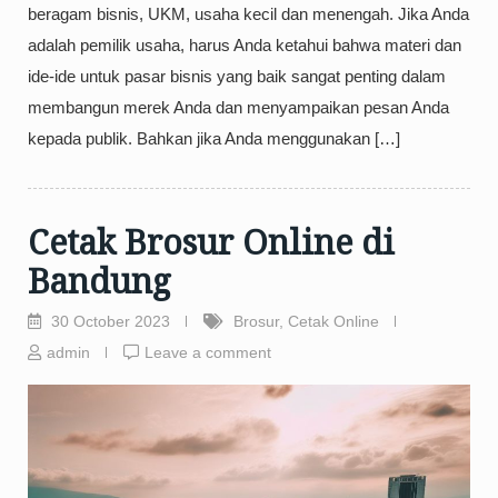
beragam bisnis, UKM, usaha kecil dan menengah. Jika Anda
adalah pemilik usaha, harus Anda ketahui bahwa materi dan
ide-ide untuk pasar bisnis yang baik sangat penting dalam
membangun merek Anda dan menyampaikan pesan Anda
kepada publik. Bahkan jika Anda menggunakan […]
Cetak Brosur Online di
Bandung
30 October 2023
Brosur
,
Cetak Online
admin
Leave a comment