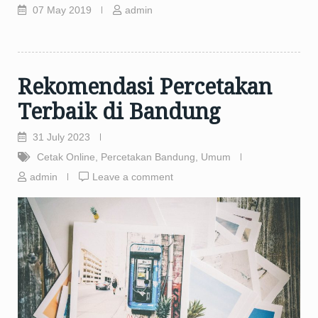
07 May 2019
admin
Rekomendasi Percetakan
Terbaik di Bandung
31 July 2023
Cetak Online
,
Percetakan Bandung
,
Umum
admin
Leave a comment