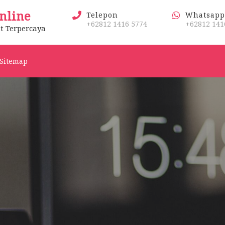
nline
Telepon
Whatsapp
+62812 1416 5774
+62812 141
t Terpercaya
Sitemap