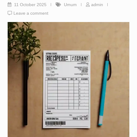
11 October 2025
Umum
admin
Leave a comment