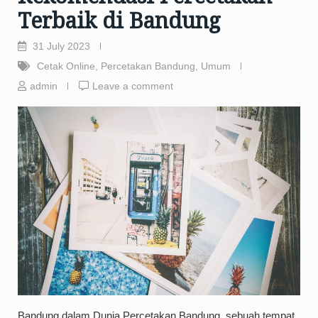
Terbaik di Bandung
31 July 2023
Cetak Online
,
Percetakan Bandung
,
Umum
admin
Leave a comment
Bandung dalam Dunia Percetakan Bandung, sebuah tempat