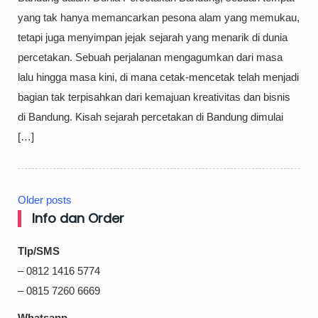
yang tak hanya memancarkan pesona alam yang memukau,
tetapi juga menyimpan jejak sejarah yang menarik di dunia
percetakan. Sebuah perjalanan mengagumkan dari masa
lalu hingga masa kini, di mana cetak-mencetak telah menjadi
bagian tak terpisahkan dari kemajuan kreativitas dan bisnis
di Bandung. Kisah sejarah percetakan di Bandung dimulai
[…]
Older posts
Posts
Info dan Order
navigation
Tlp/SMS
– 0812 1416 5774
– 0815 7260 6669
Whatsapp