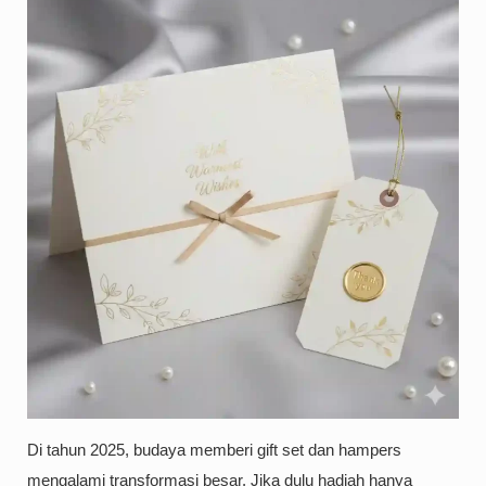
Di tahun 2025, budaya memberi gift set dan hampers
mengalami transformasi besar. Jika dulu hadiah hanya