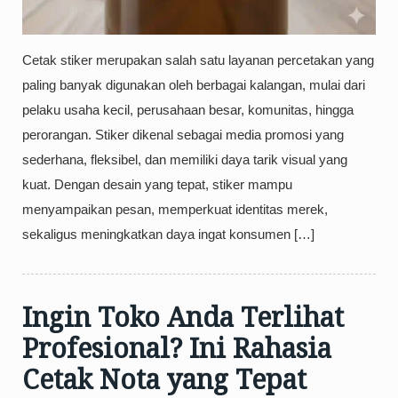
Cetak stiker merupakan salah satu layanan percetakan yang
paling banyak digunakan oleh berbagai kalangan, mulai dari
pelaku usaha kecil, perusahaan besar, komunitas, hingga
perorangan. Stiker dikenal sebagai media promosi yang
sederhana, fleksibel, dan memiliki daya tarik visual yang
kuat. Dengan desain yang tepat, stiker mampu
menyampaikan pesan, memperkuat identitas merek,
sekaligus meningkatkan daya ingat konsumen […]
Ingin Toko Anda Terlihat
Profesional? Ini Rahasia
Cetak Nota yang Tepat