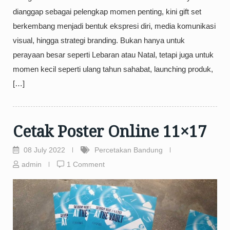
dianggap sebagai pelengkap momen penting, kini gift set
berkembang menjadi bentuk ekspresi diri, media komunikasi
visual, hingga strategi branding. Bukan hanya untuk
perayaan besar seperti Lebaran atau Natal, tetapi juga untuk
momen kecil seperti ulang tahun sahabat, launching produk,
[…]
Cetak Poster Online 11×17
08 July 2022
Percetakan Bandung
admin
1 Comment