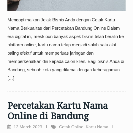
Mengoptimalkan Jejak Bisnis Anda dengan Cetak Kartu
Nama Berkualitas dari Percetakan Bandung Online Dalam
era digital ini, meskipun banyak aspek bisnis telah beralih ke
platform online, kartu nama tetap menjadi salah satu alat
paling efektif untuk memperluas jaringan dan
memperkenalkan diri kepada calon klien. Bagi bisnis Anda di
Bandung, sebuah kota yang dikenal dengan keberagaman
[…]
Percetakan Kartu Nama
Online di Bandung
12 March 2023
Cetak Online
,
Kartu Nama