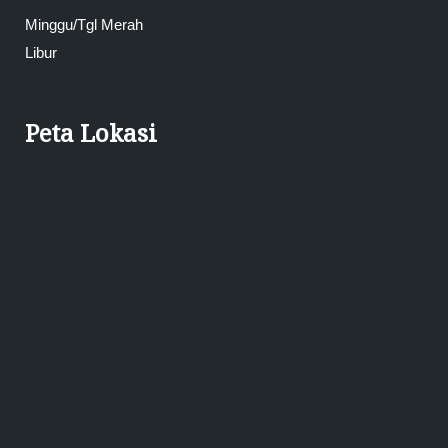
Minggu/Tgl Merah
Libur
Peta Lokasi