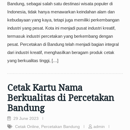
Bandung, sebagai salah satu destinasi wisata populer di
Indonesia, tidak hanya menawarkan keindahan alam dan
kebudayaan yang kaya, tetapi juga memiliki perkembangan
industri yang pesat. Kota ini menjadi pusat industri kreatif,
termasuk industri percetakan yang berkembang dengan
pesat. Percetakan di Bandung telah menjadi bagian integral
dari industri kreatif, menghasilkan beragam produk cetak
yang berkualitas tinggi, […]
Cetak Kartu Nama
Berkualitas di Percetakan
Bandung
29 June 2023
Cetak Online
,
Percetakan Bandung
admin