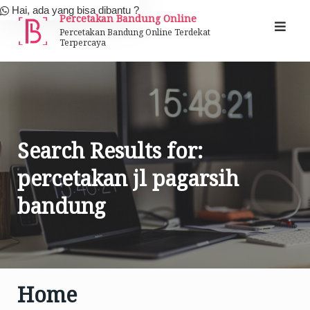
Skip
Hai, ada yang bisa dibantu ?
Percetakan Bandung Online
to
Percetakan Bandung Online Terdekat
Terpercaya
content
Search Results for:
percetakan jl pagarsih
bandung
Home