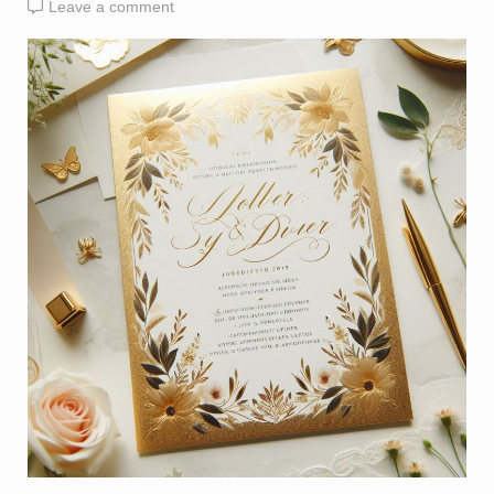
Leave a comment