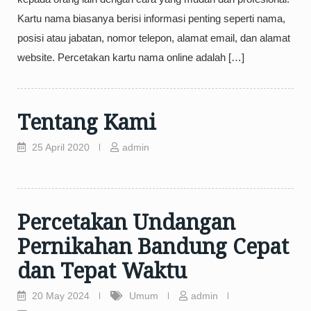
Kartu nama biasanya berisi informasi penting seperti nama,
posisi atau jabatan, nomor telepon, alamat email, dan alamat
website. Percetakan kartu nama online adalah […]
Tentang Kami
25 April 2020
admin
Percetakan Undangan
Pernikahan Bandung Cepat
dan Tepat Waktu
20 May 2024
Umum
admin