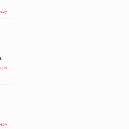
eply
I
L
eply
s
eply