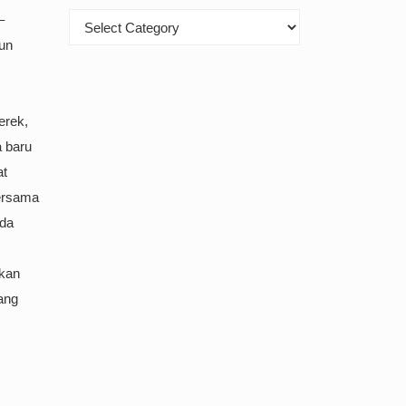
–
Kategori
iun
erek,
 baru
at
bersama
ada
kkan
ng