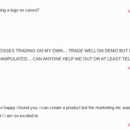
ng a logo on canva?
R
LOSSES TRADING ON MY OWN… TRADE WELL ON DEMO BUT 
MANIPULATED… CAN ANYONE HELP ME OUT OR AT LEAST TEL
R
 so happy i found you. i can create a product but the marketing etc wa
! i am so excited to
R