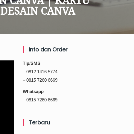
N CANVA | KARTU
 DESAIN CANVA
Info dan Order
Tlp/SMS
– 0812 1416 5774
– 0815 7260 6669
Whatsapp
– 0815 7260 6669
Terbaru