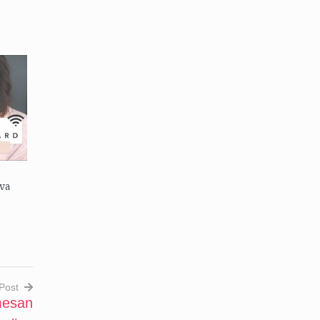
va
Post
mesan