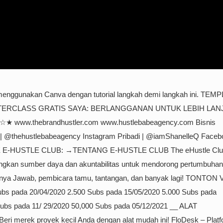
menggunakan Canva dengan tutorial langkah demi langkah ini. TEM
TERCLASS GRATIS SAYA: BERLANGGANAN UNTUK LEBIH LANJ
 www.thebrandhustler.com www.hustlebabeagency.com Bisnis
| @thehustlebabeagency Instagram Pribadi | @iamShanelleQ Faceb
 THE E-HUSTLE CLUB: →TENTANG E-HUSTLE CLUB The eHustle Cl
gkan sumber daya dan akuntabilitas untuk mendorong pertumbuhan 
 Tanya Jawab, pembicara tamu, tantangan, dan banyak lagi! TONTON
bs pada 20/04/2020 2.500 Subs pada 15/05/2020 5.000 Subs pada
Subs pada 11/ 29/2020 50,000 Subs pada 05/12/2021 __ ALAT
eri merek proyek kecil Anda dengan alat mudah ini! FloDesk – Plat