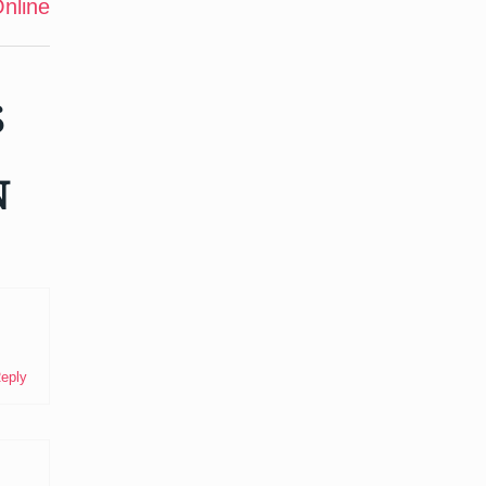
nline
S
N
eply