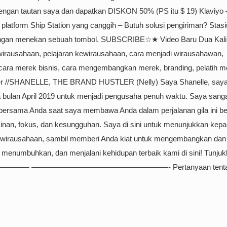
dengan tautan saya dan dapatkan DISKON 50% (PS itu $ 19) Klaviyo 
latform Ship Station yang canggih – Butuh solusi pengiriman? Stas
engan menekan sebuah tombol. SUBSCRIBE☆★ Video Baru Dua Kali
wirausahaan, pelajaran kewirausahaan, cara menjadi wirausahawan,
cara merek bisnis, cara mengembangkan merek, branding, pelatih m
stler //SHANELLE, THE BRAND HUSTLER (Nelly) Saya Shanelle, saya
a bulan April 2019 untuk menjadi pengusaha penuh waktu. Saya sang
 bersama Anda saat saya membawa Anda dalam perjalanan gila ini 
nan, fokus, dan kesungguhan. Saya di sini untuk menunjukkan kep
ewirausahaan, sambil memberi Anda kiat untuk mengembangkan dan
 menumbuhkan, dan menjalani kehidupan terbaik kami di sini! Tunju
———— ——————————————————- Pertanyaan tenta