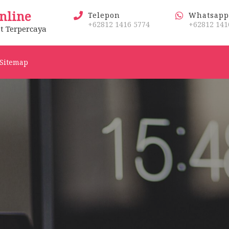
nline
Telepon
Whatsapp
+62812 1416 5774
+62812 141
t Terpercaya
Sitemap