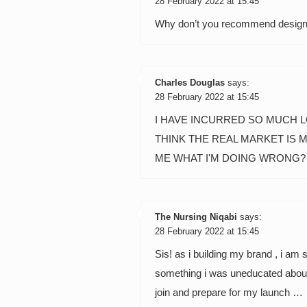
28 February 2022 at 15:45
Why don’t you recommend designi
Charles Douglas
says:
28 February 2022 at 15:45
I HAVE INCURRED SO MUCH 
THINK THE REAL MARKET IS 
ME WHAT I'M DOING WRONG?
The Nursing Niqabi
says:
28 February 2022 at 15:45
Sis! as i building my brand , i am
something i was uneducated about 
join and prepare for my launch …