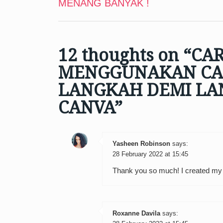
MENANG BANYAK !
navigation
12 thoughts on “
CAR
MENGGUNAKAN CAN
LANGKAH DEMI LA
CANVA
”
Yasheen Robinson
says:
28 February 2022 at 15:45
Thank you so much! I created my 
Roxanne Davila
says: